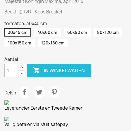
Majesteit Koningin Máxima, april 2013.
Beeld:
©RVD - Koos Breukel
formaten: 30x45 cm
30x45 cm
40x60 cm
60x90 cm
80x120 cm
100x150 cm
120x180 cm
Aantal

IN WINKELWAGEN
Delen
Leverancier Eerste en Tweede Kamer
Veilig betalen via Multisafepay