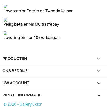
Leverancier Eerste en Tweede Kamer
Veilig betalen via Multisafepay
Levering binnen 10 werkdagen
PRODUCTEN

ONS BEDRIJF

UW ACCOUNT

WINKEL INFORMATIE
keyboard_arrow_down
© 2026 - Gallery Color