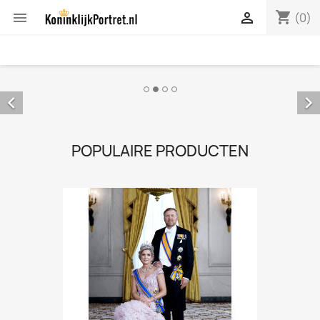
shopping_cart


(0)


POPULAIRE PRODUCTEN